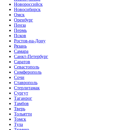
Новороссийск
Новосибирск
Омск
Оренбург
Пенза
Пермь
Псков
Ростов-на-Дону
Рязань
Самара
Санкт-Петербург
Саратов
Севастополь
Симферополь
Сочи
Ставрополь
Стерлитамак
Сургут
Таганрог
Тамбов
Тверь
Тольятти
Томск
Тула
Тюмень