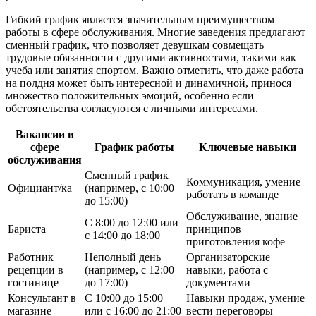
Гибкий график является значительным преимуществом
работы в сфере обслуживания. Многие заведения предлагают
сменный график, что позволяет девушкам совмещать
трудовые обязанности с другими активностями, такими как
учеба или занятия спортом. Важно отметить, что даже работа
на полдня может быть интересной и динамичной, принося
множество положительных эмоций, особенно если
обстоятельства согласуются с личными интересами.
Вакансии в
сфере
График работы
Ключевые навыки
обслуживания
Сменный график
Коммуникация, умение
Официант/ка
(например, с 10:00
работать в команде
до 15:00)
Обслуживание, знание
С 8:00 до 12:00 или
Бариста
принципов
с 14:00 до 18:00
приготовления кофе
Работник
Неполный день
Организаторские
рецепции в
(например, с 12:00
навыки, работа с
гостинице
до 17:00)
документами
Консультант в
С 10:00 до 15:00
Навыки продаж, умение
магазине
или с 16:00 до 21:00
вести переговоры