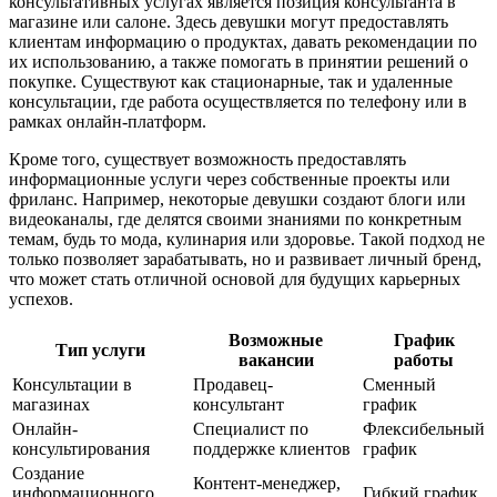
консультативных услугах является позиция консультанта в
магазине или салоне. Здесь девушки могут предоставлять
клиентам информацию о продуктах, давать рекомендации по
их использованию, а также помогать в принятии решений о
покупке. Существуют как стационарные, так и удаленные
консультации, где работа осуществляется по телефону или в
рамках онлайн-платформ.
Кроме того, существует возможность предоставлять
информационные услуги через собственные проекты или
фриланс. Например, некоторые девушки создают блоги или
видеоканалы, где делятся своими знаниями по конкретным
темам, будь то мода, кулинария или здоровье. Такой подход не
только позволяет зарабатывать, но и развивает личный бренд,
что может стать отличной основой для будущих карьерных
успехов.
Возможные
График
Тип услуги
вакансии
работы
Консультации в
Продавец-
Сменный
магазинах
консультант
график
Онлайн-
Специалист по
Флексибельный
консультирования
поддержке клиентов
график
Создание
Контент-менеджер,
информационного
Гибкий график