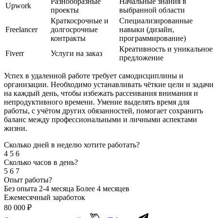
Разнообразные
Начальные знания в
Upwork
проекты
выбранной области
Краткосрочные и
Специализированные
Freelancer
долгосрочные
навыки (дизайн,
контракты
программирование)
Креативность и уникальное
Fiverr
Услуги на заказ
предложение
Успех в удаленной работе требует самодисциплины и
организации. Необходимо устанавливать чёткие цели и задачи
на каждый день, чтобы избежать рассеивания внимания и
непродуктивного времени. Умение выделять время для
работы, с учётом других обязанностей, помогает сохранить
баланс между профессиональными и личными аспектами
жизни.
Сколько дней в неделю хотите работать?
4
5
6
Сколько часов в день?
5
6
7
Опыт работы?
Без опыта
2-4 месяца
Более 4 месяцев
Ежемесячный заработок
80 000
₽